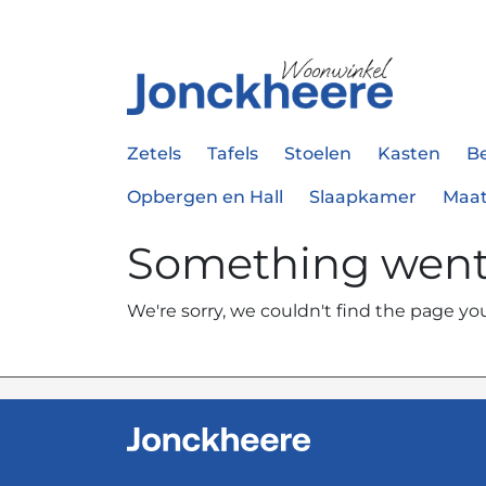
Zetels
Tafels
Stoelen
Kasten
B
Opbergen en Hall
Slaapkamer
Maa
Something wen
We're sorry, we couldn't find the page you