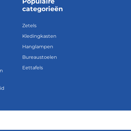
Populaire
categorieën
Zetels
Kledingkasten
Hanglampen
Bureaustoelen
Eettafels
en
id