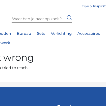
Tips & Inspira
edden
Bureau
Sets
Verlichting
Accessoires
twerk
t wrong
 tried to reach.