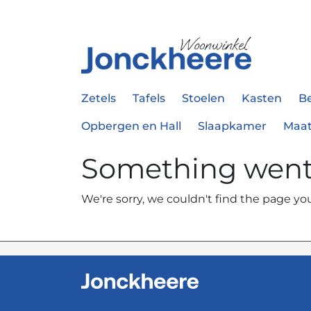
Zetels
Tafels
Stoelen
Kasten
B
Opbergen en Hall
Slaapkamer
Maa
Something wen
We're sorry, we couldn't find the page you