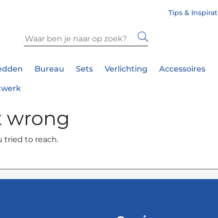
Tips & Inspira
edden
Bureau
Sets
Verlichting
Accessoires
twerk
t wrong
 tried to reach.