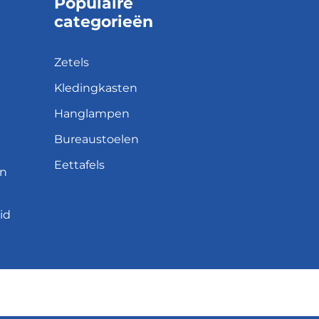
Populaire
categorieën
Zetels
Kledingkasten
Hanglampen
Bureaustoelen
Eettafels
en
id