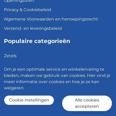
Openingsuren
Privacy & Cookiebeleid
Algemene Voorwaarden en herroepingsrecht
Verzend- en leveringsbeleid
Populaire categorieën
Zetels
Kledingkasten
Om je een optimale service en winkelervaring te
Hanglampen
bieden, maken we gebruik van cookies. Hier vind je
meer informatie over cookies en hoe je ze kan
Bureaustoelen
weigeren.
Eettafels
Cookie instellingen
Alle cookies
accepteren
© 2026 - Meubelen Jonckheere -
Cookie instellingen