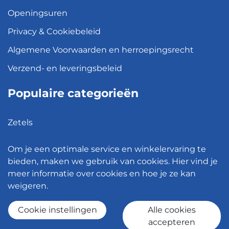
Openingsuren
Privacy & Cookiebeleid
Algemene Voorwaarden en herroepingsrecht
Verzend- en leveringsbeleid
Populaire categorieën
Zetels
Kledingkasten
Om je een optimale service en winkelervaring te
Hanglampen
bieden, maken we gebruik van cookies. Hier vind je
meer informatie over cookies en hoe je ze kan
Bureaustoelen
weigeren.
Eettafels
Cookie instellingen
Alle cookies
accepteren