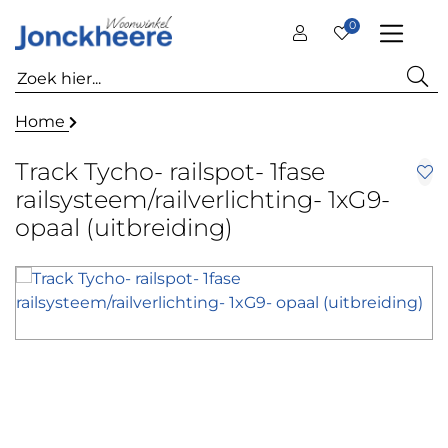
0
Home
Track Tycho- railspot- 1fase
railsysteem/railverlichting- 1xG9-
opaal (uitbreiding)