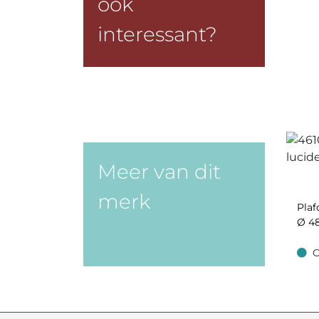
ook
interessant?
Meer van dit
merk
Plaf
Ø 4
O
Op v