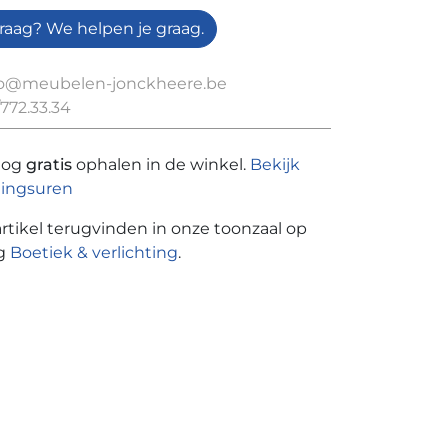
raag? We helpen je graag.
fo@meubelen-jonckheere.be
772.33.34
nog
gratis
ophalen in de winkel.
Bekijk
ingsuren
artikel terugvinden in onze toonzaal op
ng
Boetiek & verlichting
.