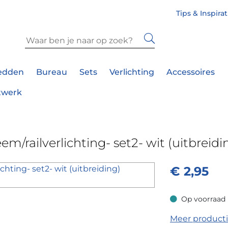
Tips & Inspira
edden
Bureau
Sets
Verlichting
Accessoires
twerk
eem/railverlichting- set2- wit (uitbreidi
€
2,95
Op voorraad
Op voorraad
Meer product