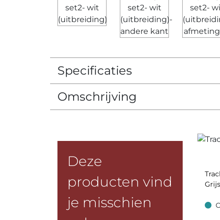
Specificaties
Omschrijving
Deze
Trac
producten vind
Grij
je misschien
O
Op v