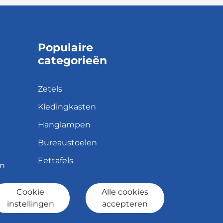
Populaire
categorieën
Zetels
Kledingkasten
Hanglampen
Bureaustoelen
Eettafels
en
Cookie
Alle cookies
id
instellingen
accepteren