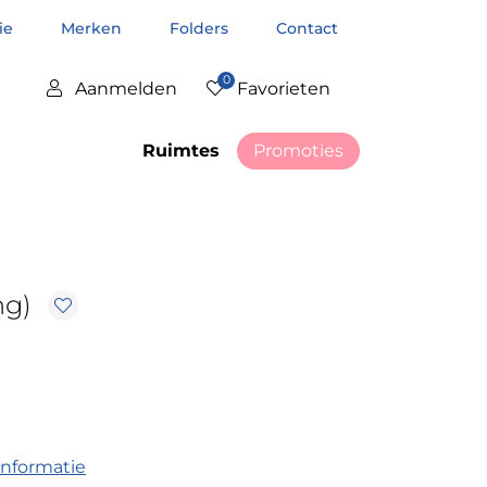
tie
Merken
Folders
Contact
0
Aanmelden
Favorieten
Ruimtes
Promoties
ng)
informatie