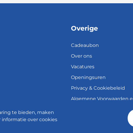
Overige
Cadeaubon
Over ons
Vacatures
Openingsuren
Privacy & Cookiebeleid
Algemene Voorwaarden 
herroepingsrecht
aring te bieden, maken
Verzend- en leveringsbele
 informatie over cookies
© 2026 - Meubelen Jonckheere -
Cookie instellingen