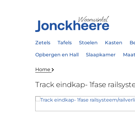
Zetels
Tafels
Stoelen
Kasten
B
Opbergen en Hall
Slaapkamer
Maa
Home
Track eindkap- 1fase railsyst