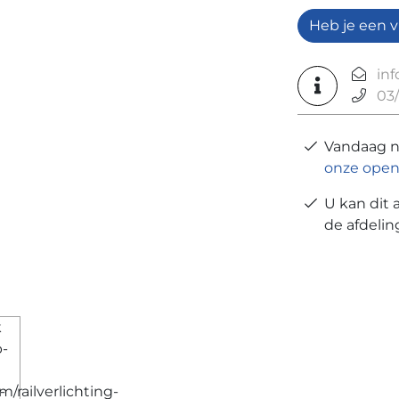
Heb je een v
in
03/
Vandaag 
onze open
U kan dit 
de afdeli