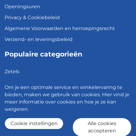
Openingsuren
Privacy & Cookiebeleid
Algemene Voorwaarden en herroepingsrecht
Verzend- en leveringsbeleid
Populaire categorieën
Zetels
Kledingkasten
Om je een optimale service en winkelervaring te
Hanglampen
bieden, maken we gebruik van cookies. Hier vind je
meer informatie over cookies en hoe je ze kan
Bureaustoelen
weigeren.
Eettafels
Cookie instellingen
Alle cookies
accepteren
© 2026 - Meubelen Jonckheere -
Cookie instellingen