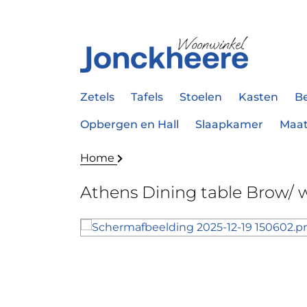
Zetels
Tafels
Stoelen
Kasten
B
Opbergen en Hall
Slaapkamer
Maa
Home
Athens Dining table Brow/ 