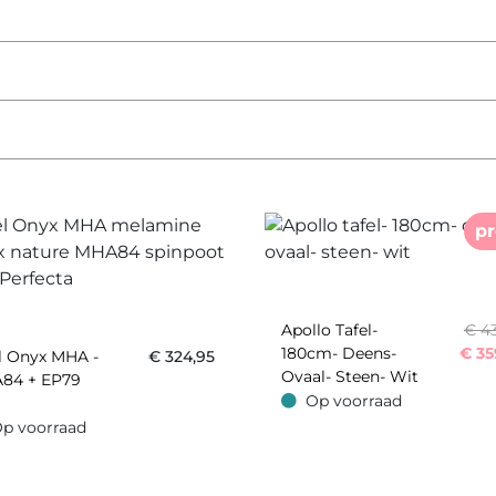
p
Apollo Tafel-
€ 4
180cm- Deens-
€
35
l Onyx MHA -
€
324,95
Ovaal- Steen- Wit
84 + EP79
Op voorraad
Op voorraad
p voorraad
oorraad