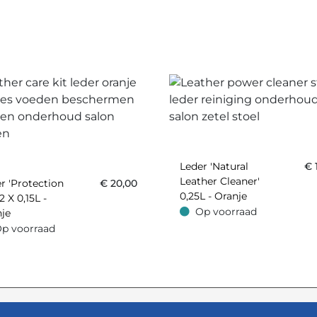
Leder 'Natural
€
Leather Cleaner'
r 'Protection
€
20,00
0,25L - Oranje
2 X 0,15L -
Op voorraad
je
Op voorraad
p voorraad
oorraad