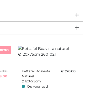
romo
37,80
Eettafel Boavista
€
370,00
9,00
Naturel
Ø120x75cm
Op voorraad
Op voorraad