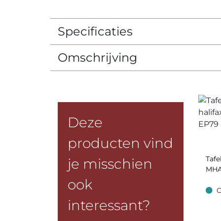
Specificaties
Omschrijving
Deze
producten vind
Tafe
je misschien
MHA
ook
O
Op v
interessant?