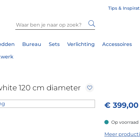
Tips & Inspira
edden
Bureau
Sets
Verlichting
Accessoires
twerk
white 120 cm diameter
€
399,00
Op voorraad
Op voorraad
Meer product