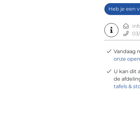
Heb je een v
in
03/
Vandaag 
onze open
U kan dit 
de afdeli
tafels & st