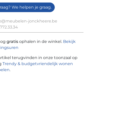
raag? We helpen je graag.
fo@meubelen-jonckheere.be
772.33.34
nog
gratis
ophalen in de winkel.
Bekijk
ingsuren
artikel terugvinden in onze toonzaal op
ng
Trendy & budgetvriendelijk wonen
oelen
.