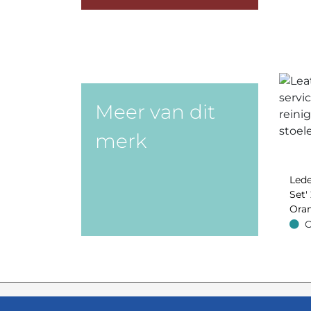
Meer van dit
merk
Lede
Set' 
Oran
O
Op v