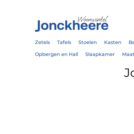
Zetels
Tafels
Stoelen
Kasten
B
Opbergen en Hall
Slaapkamer
Maa
J