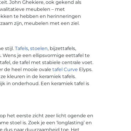
eit. John Ghekiere, ook gekend als
kwalitatieve meubelen – met
ekken te hebben en herinneringen
zaam zijn, meubelen met een ziel.
 stijl.
Tafels
,
stoelen
, bijzettafels,
. Wens je een ellipsvormige eettafel te
el, de tafel met stabiele centrale voet.
ker de heel mooie ovale
tafel Curve
Elyps.
ze kleuren in de keramiek tafels.
jk in onderhoud. Een keramiek tafel is
op het eerste zicht zeer licht ogende en
me stoel is. Zoek je een ‘longlasting’ en
ze dus naar duurzaamheid toe. Het