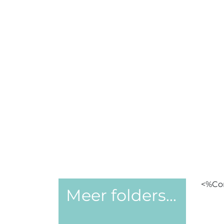
<%Con
Meer folders...