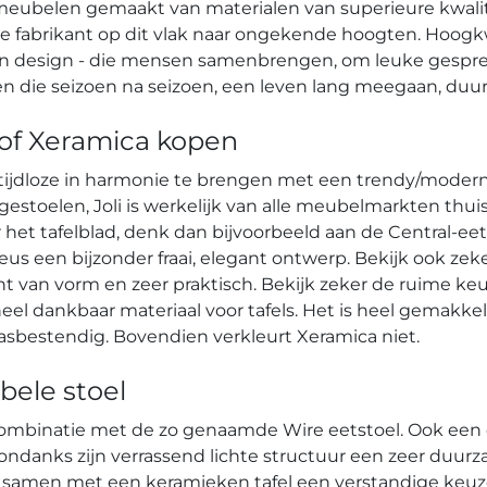
 meubelen gemaakt van materialen van superieure kwalit
rte fabrikant op dit vlak naar ongekende hoogten. Hoog
en design - die mensen samenbrengen, om leuke gespr
en die seizoen na seizoen, een leven lang meegaan, duur
 of Xeramica kopen
 tijdloze in harmonie te brengen met een trendy/moderne
gestoelen, Joli is werkelijk van alle meubelmarkten thuis
t tafelblad, denk dan bijvoorbeeld aan de Central-eettaf
eus een bijzonder fraai, elegant ontwerp. Bekijk ook ze
ht van vorm en zeer praktisch. Bekijk zeker de ruime keu
l dankbaar materiaal voor tafels. Het is heel gemakkeli
rasbestendig. Bovendien verkleurt Xeramica niet.
bele stoel
n combinatie met de zo genaamde Wire eetstoel. Ook een 
 ondanks zijn verrassend lichte structuur een zeer duurza
el samen met een keramieken tafel een verstandige keu