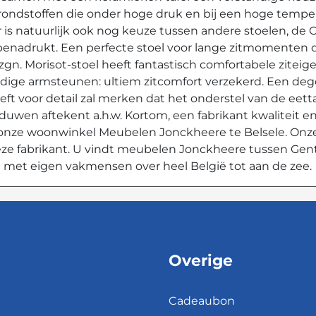
 grondstoffen die onder hoge druk en bij een hoge tem
 is natuurlijk ook nog keuze tussen andere stoelen, de C
n benadrukt. Een perfecte stoel voor lange zitmomenten 
zgn. Morisot-stoel heeft fantastisch comfortabele zit
ndige armsteunen: ultiem zitcomfort verzekerd. Een dege
eft voor detail zal merken dat het onderstel van de eett
aduwen aftekent a.h.w. Kortom, een fabrikant kwaliteit e
n onze woonwinkel Meubelen Jonckheere te Belsele. Onz
 deze fabrikant. U vindt meubelen Jonckheere tussen Ge
 met eigen vakmensen over heel België tot aan de zee.
Overige
Cadeaubon