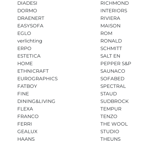
DIADESI
RICHMOND
DORMO
INTERIORS
DRAENERT
RIVIERA
EASYSOFA
MAISON
EGLO
ROM
verlichting
RONALD
ERPO
SCHMITT
ESTETICA
SALT EN
HOME
PEPPER S&P
ETHNICRAFT
SAUNACO
EUROGRAPHICS
SOFABED
FATBOY
SPECTRAL
FINE
STAUD
DINING&LIVING
SUDBROCK
FLEXA
TEMPUR
FRANCO
TENZO
FERRI
THE WOOL
GEALUX
STUDIO
HAANS
THEUNS