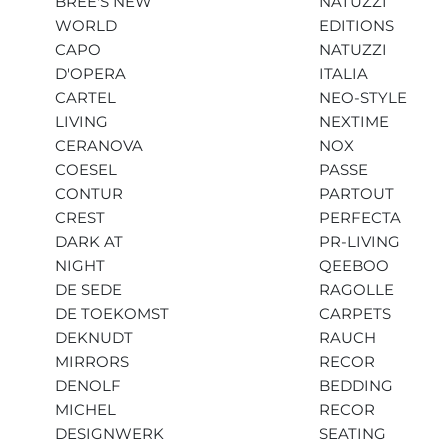
BREE'S NEW
NATUZZI
WORLD
EDITIONS
CAPO
NATUZZI
D'OPERA
ITALIA
CARTEL
NEO-STYLE
LIVING
NEXTIME
CERANOVA
NOX
COESEL
PASSE
CONTUR
PARTOUT
CREST
PERFECTA
DARK AT
PR-LIVING
NIGHT
QEEBOO
DE SEDE
RAGOLLE
DE TOEKOMST
CARPETS
DEKNUDT
RAUCH
MIRRORS
RECOR
DENOLF
BEDDING
MICHEL
RECOR
DESIGNWERK
SEATING