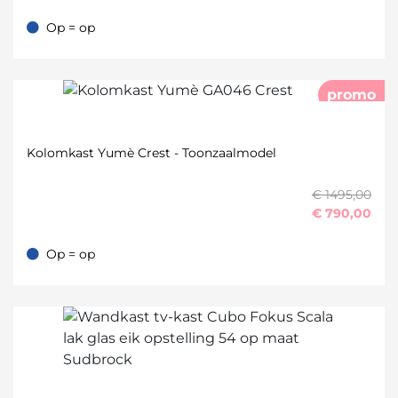
Op = op
Op = op
promo
Kolomkast Yumè Crest - Toonzaalmodel
€ 1495,00
€
790,00
Op = op
Op = op