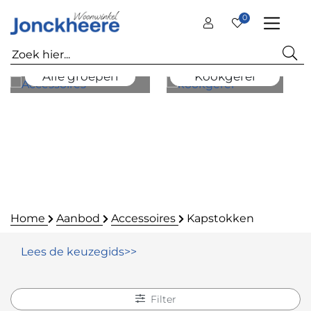
0
Alle groepen
Kookgerei
Home
Aanbod
Accessoires
Kapstokken
Lees de keuzegids>>
Filter