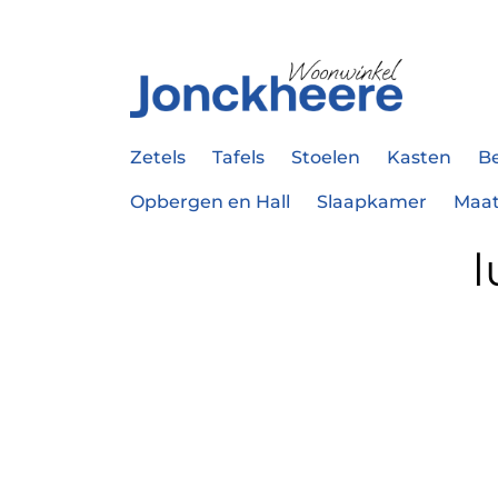
Zetels
Tafels
Stoelen
Kasten
B
Opbergen en Hall
Slaapkamer
Maa
l