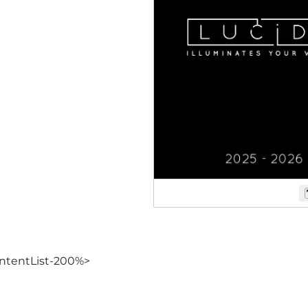
ntentList-200%>