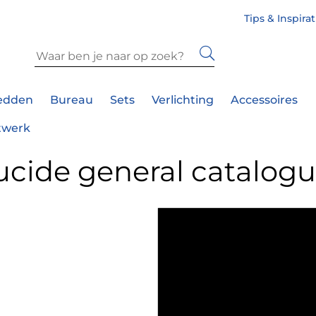
Tips & Inspira
edden
Bureau
Sets
Verlichting
Accessoires
twerk
ucide general catalog