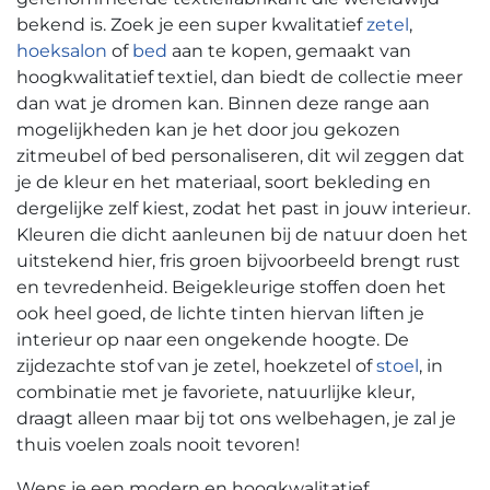
bekend is. Zoek je een super kwalitatief
zetel
,
hoeksalon
of
bed
aan te kopen, gemaakt van
hoogkwalitatief textiel, dan biedt de collectie meer
dan wat je dromen kan. Binnen deze range aan
mogelijkheden kan je het door jou gekozen
zitmeubel of bed personaliseren, dit wil zeggen dat
je de kleur en het materiaal, soort bekleding en
dergelijke zelf kiest, zodat het past in jouw interieur.
Kleuren die dicht aanleunen bij de natuur doen het
uitstekend hier, fris groen bijvoorbeeld brengt rust
en tevredenheid. Beigekleurige stoffen doen het
ook heel goed, de lichte tinten hiervan liften je
interieur op naar een ongekende hoogte. De
zijdezachte stof van je zetel, hoekzetel of
stoel
, in
combinatie met je favoriete, natuurlijke kleur,
draagt alleen maar bij tot ons welbehagen, je zal je
thuis voelen zoals nooit tevoren!
Wens je een modern en hoogkwalitatief