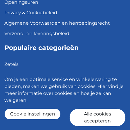
Openingsuren
Privacy & Cookiebeleid
Algemene Voorwaarden en herroepingsrecht
Verzend- en leveringsbeleid
Populaire categorieën
Zetels
Kledingkasten
Om je een optimale service en winkelervaring te
Hanglampen
bieden, maken we gebruik van cookies. Hier vind je
meer informatie over cookies en hoe je ze kan
Bureaustoelen
weigeren.
Eettafels
Cookie instellingen
Alle cookies
accepteren
© 2026 - Meubelen Jonckheere -
Cookie instellingen