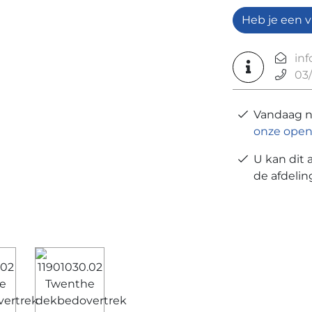
Heb je een v
in
03/
Vandaag 
onze open
U kan dit 
de afdeli