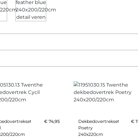
bedovertrekset
€
74,95
Dekbedovertrekset
€
1
l
Poetry
x200/220cm
240x220cm