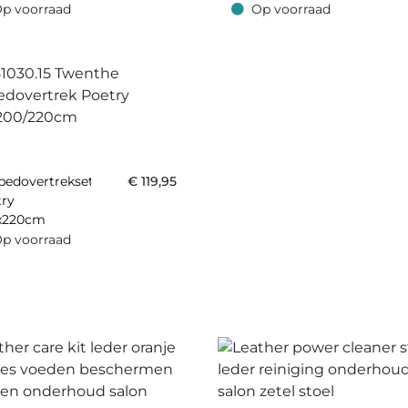
y
p voorraad
Op voorraad
oorraad
Op voorraad
bedovertrekset
€
119,95
try
x220cm
p voorraad
oorraad