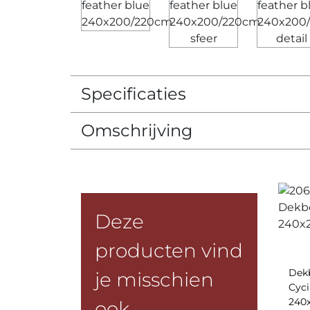
Specificaties
Omschrijving
Deze
producten vind
Dek
je misschien
Cyci
240
ook