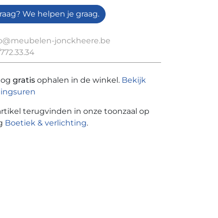
raag? We helpen je graag.
fo@meubelen-jonckheere.be
772.33.34
nog
gratis
ophalen in de winkel.
Bekijk
ingsuren
artikel terugvinden in onze toonzaal op
ng
Boetiek & verlichting
.