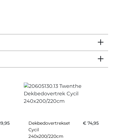
19,95
Dekbedovertrekset
€
74,95
Cycil
240x200/220cm