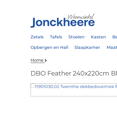
Zetels
Tafels
Stoelen
Kasten
B
Opbergen en Hall
Slaapkamer
Maa
Home
DBO Feather 240x220cm B