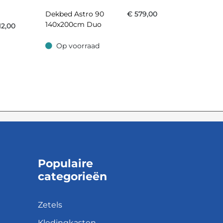
Dekbed Astro 90
€
579,00
140x200cm Duo
12,00
Op voorraad
Op voorraad
Populaire
categorieën
Zetels
Kledingkasten