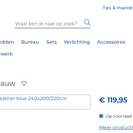
Tips & Inspira
edden
Bureau
Sets
Verlichting
Accessoires
twerk
lauw
€
119,95
Op voorraad
Op voorraad
Meer product