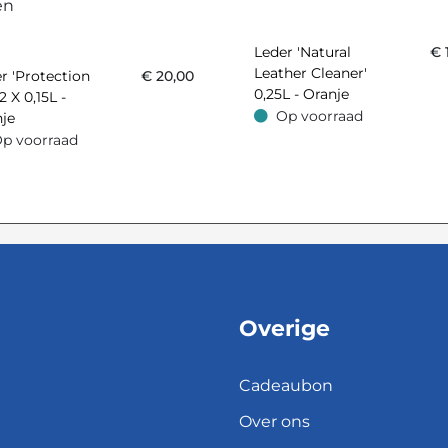
Leder 'Natural
€
Leather Cleaner'
r 'Protection
€
20,00
0,25L - Oranje
2 X 0,15L -
Op voorraad
je
Op voorraad
p voorraad
oorraad
Overige
Cadeaubon
Over ons