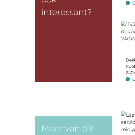
Gre
O
Op v
interessant?
Dek
Poe
240
O
Op v
Meer van dit