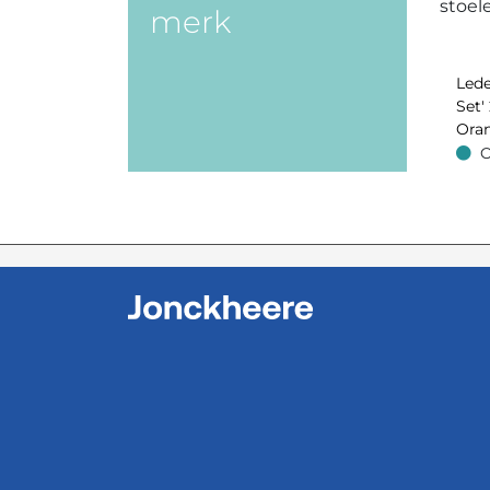
merk
Lede
Set' 
Oran
O
Op v