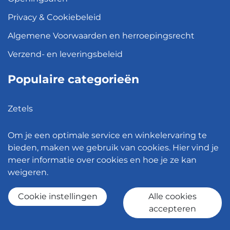
Privacy & Cookiebeleid
Algemene Voorwaarden en herroepingsrecht
Verzend- en leveringsbeleid
Populaire categorieën
Zetels
Kledingkasten
Om je een optimale service en winkelervaring te
Hanglampen
bieden, maken we gebruik van cookies. Hier vind je
meer informatie over cookies en hoe je ze kan
Bureaustoelen
weigeren.
Eettafels
Cookie instellingen
Alle cookies
accepteren
© 2026 - Meubelen Jonckheere -
Cookie instellingen