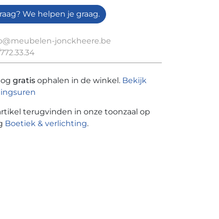
raag? We helpen je graag.
fo@meubelen-jonckheere.be
772.33.34
nog
gratis
ophalen in de winkel.
Bekijk
ingsuren
artikel terugvinden in onze toonzaal op
ng
Boetiek & verlichting
.