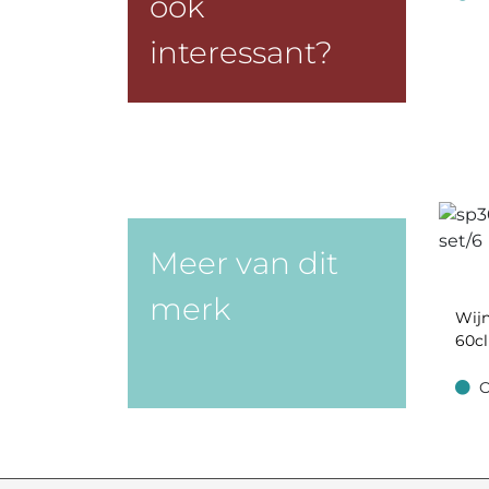
ook
Op v
interessant?
Meer van dit
merk
Wijn
60cl
O
Op v