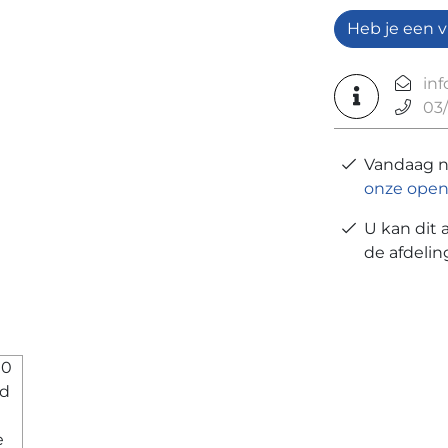
Heb je een v
in
03/
Vandaag 
onze open
U kan dit 
de afdeli