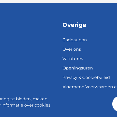
Overige
Cadeaubon
Over ons
Vacatures
Openingsuren
Privacy & Cookiebeleid
Algemene Voorwaarden 
herroepingsrecht
aring te bieden, maken
Verzend- en leveringsbele
 informatie over cookies
© 2026 - Meubelen Jonckheere -
Cookie instellingen