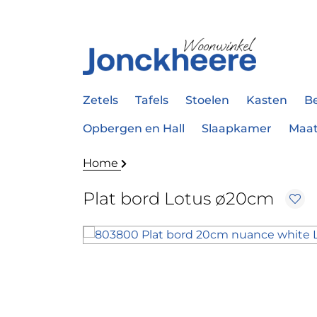
Zetels
Tafels
Stoelen
Kasten
B
Opbergen en Hall
Slaapkamer
Maa
Home
Plat bord Lotus ø20cm