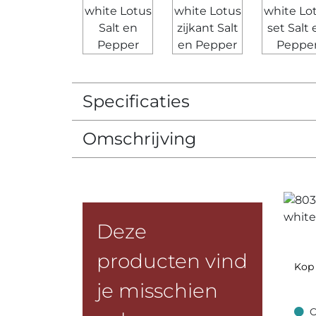
Specificaties
Omschrijving
Deze
producten vind
Kop 
je misschien
O