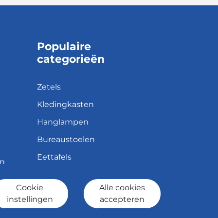
Populaire
categorieën
Zetels
Kledingkasten
Hanglampen
Bureaustoelen
Eettafels
en
Cookie
Alle cookies
id
instellingen
accepteren