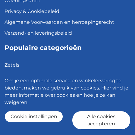
Openingsuren
Privacy & Cookiebeleid
Algemene Voorwaarden en herroepingsrecht
Verzend- en leveringsbeleid
Populaire categorieën
Zetels
Kledingkasten
Om je een optimale service en winkelervaring te
Hanglampen
bieden, maken we gebruik van cookies. Hier vind je
meer informatie over cookies en hoe je ze kan
Bureaustoelen
weigeren.
Eettafels
Cookie instellingen
Alle cookies
accepteren
© 2026 - Meubelen Jonckheere -
Cookie instellingen