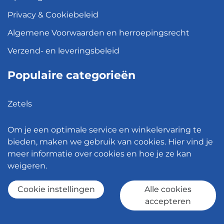
Privacy & Cookiebeleid
Algemene Voorwaarden en herroepingsrecht
Verzend- en leveringsbeleid
Populaire categorieën
Zetels
Kledingkasten
Om je een optimale service en winkelervaring te
Hanglampen
bieden, maken we gebruik van cookies. Hier vind je
meer informatie over cookies en hoe je ze kan
Bureaustoelen
weigeren.
Eettafels
Cookie instellingen
Alle cookies
accepteren
© 2026 - Meubelen Jonckheere -
Cookie instellingen