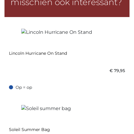
misschien ook interessant?
Lincoln Hurricane On Stand
€
79,95
Op = op
Op = op
Soleil Summer Bag