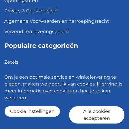
Openingsuren
Privacy & Cookiebeleid
Algemene Voorwaarden en herroepingsrecht
Verzend- en leveringsbeleid
Populaire categorieën
Zetels
Kledingkasten
Om je een optimale service en winkelervaring te
Hanglampen
bieden, maken we gebruik van cookies. Hier vind je
meer informatie over cookies en hoe je ze kan
Bureaustoelen
weigeren.
Eettafels
Cookie instellingen
Alle cookies
accepteren
© 2026 - Meubelen Jonckheere -
Cookie instellingen