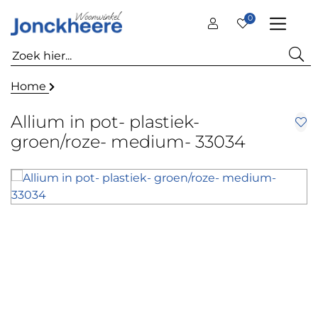
0
Home
Allium in pot- plastiek-
groen/roze- medium- 33034