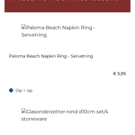
Paloma Beach Napkin Ring - Servetring
€
5,95
Op = op
Op = op