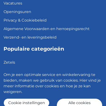
Vacatures
Openingsuren
Privacy & Cookiebeleid
Algemene Voorwaarden en herroepingsrecht
Verzend- en leveringsbeleid
Populaire categorieën
Zetels
Kledingkasten
Om je een optimale service en winkelervaring te
Hanglampen
bieden, maken we gebruik van cookies. Hier vind je
meer informatie over cookies en hoe je ze kan
Bureaustoelen
weigeren.
Eettafels
Cookie instellingen
Alle cookies