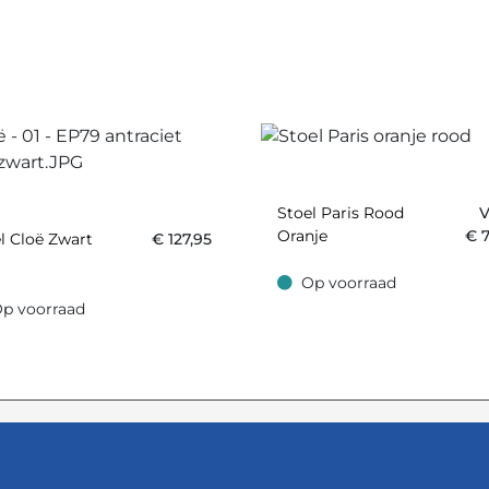
Stoel Paris Rood
V
Oranje
€
l Cloë Zwart
€
127,95
Op voorraad
Op voorraad
p voorraad
oorraad