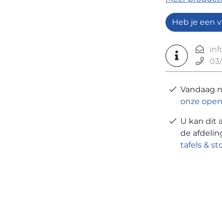
Heb je een v
in
03/
Vandaag 
onze open
U kan dit 
de afdeli
tafels & st