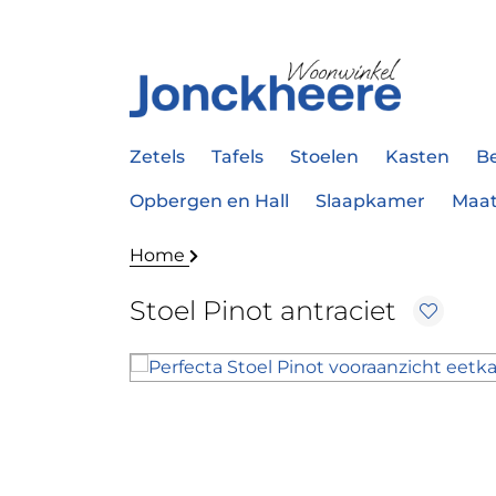
Zetels
Tafels
Stoelen
Kasten
B
Opbergen en Hall
Slaapkamer
Maa
Home
Stoel Pinot antraciet