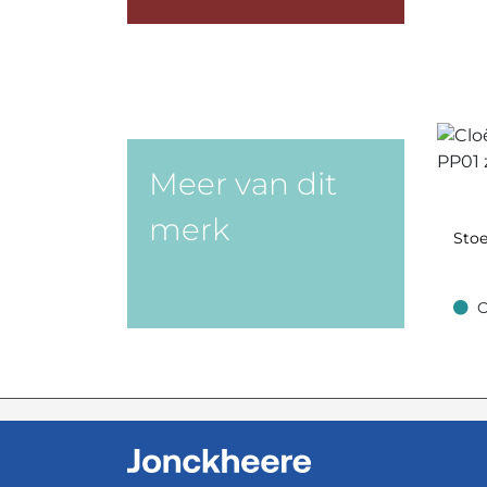
Meer van dit
merk
Stoe
O
Op v