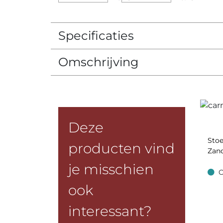
Specificaties
Omschrijving
Deze
Stoe
producten vind
Zan
je misschien
O
Op v
ook
interessant?