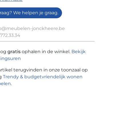
raag? We helpen je graag.
fo@meubelen-jonckheere.be
772.33.34
nog
gratis
ophalen in de winkel.
Bekijk
ingsuren
artikel terugvinden in onze toonzaal op
ng
Trendy & budgetvriendelijk wonen
oelen
.