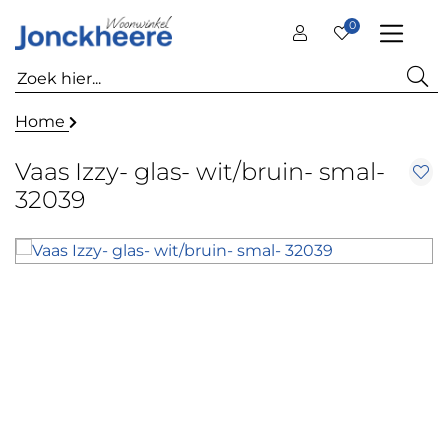
0
Home
Vaas Izzy- glas- wit/bruin- smal-
32039