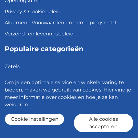
Openingsuren
Privacy & Cookiebeleid
Algemene Voorwaarden en herroepingsrecht
Verzend- en leveringsbeleid
Populaire categorieën
Zetels
Kledingkasten
Om je een optimale service en winkelervaring te
Hanglampen
bieden, maken we gebruik van cookies. Hier vind je
meer informatie over cookies en hoe je ze kan
Bureaustoelen
weigeren.
Eettafels
Cookie instellingen
Alle cookies
accepteren
© 2026 - Meubelen Jonckheere -
Cookie instellingen