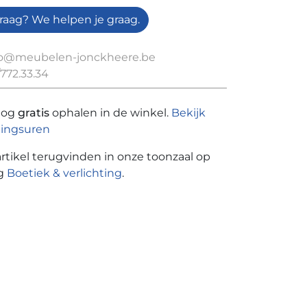
raag? We helpen je graag.
fo@meubelen-jonckheere.be
772.33.34
nog
gratis
ophalen in de winkel.
Bekijk
ingsuren
artikel terugvinden in onze toonzaal op
ng
Boetiek & verlichting
.