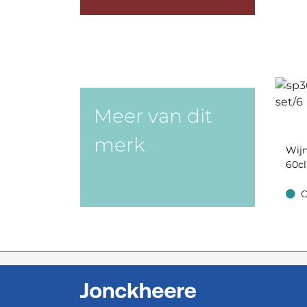
Meer van dit
merk
Wijn
60cl
O
Op v