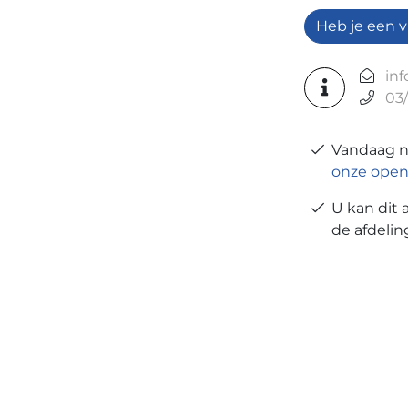
Heb je een v
in
03/
Vandaag 
onze open
U kan dit 
de afdeli