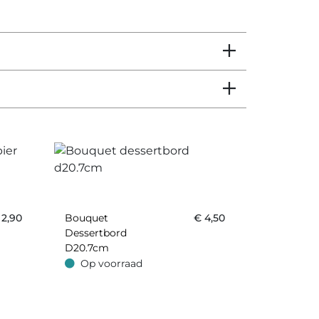
€
2,90
Bouquet
€
4,50
Dessertbord
D20.7cm
Op voorraad
Op voorraad