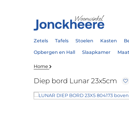
Zetels
Tafels
Stoelen
Kasten
B
Opbergen en Hall
Slaapkamer
Maa
Home
Diep bord Lunar 23x5cm