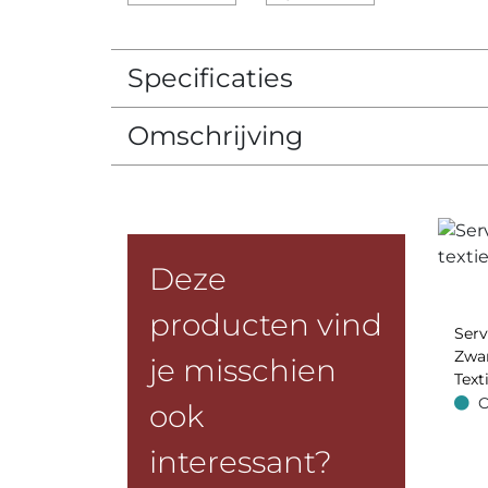
Specificaties
Omschrijving
Deze
producten vind
Ser
Zwar
je misschien
Text
O
ook
Op v
interessant?