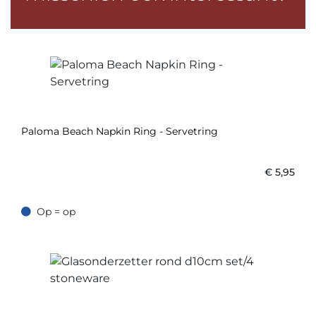
Paloma Beach Napkin Ring - Servetring
€
5,95
Op = op
Op = op