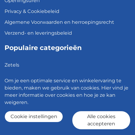
Openingsuren
Privacy & Cookiebeleid
Algemene Voorwaarden en herroepingsrecht
Verzend- en leveringsbeleid
Populaire categorieën
Zetels
Kledingkasten
Om je een optimale service en winkelervaring te
Hanglampen
bieden, maken we gebruik van cookies. Hier vind je
meer informatie over cookies en hoe je ze kan
Bureaustoelen
weigeren.
Eettafels
Cookie instellingen
Alle cookies
accepteren
© 2026 - Meubelen Jonckheere -
Cookie instellingen