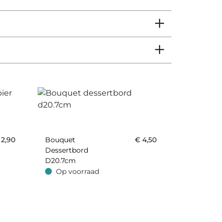
€
2,90
Bouquet
€
4,50
Dessertbord
D20.7cm
Op voorraad
Op voorraad