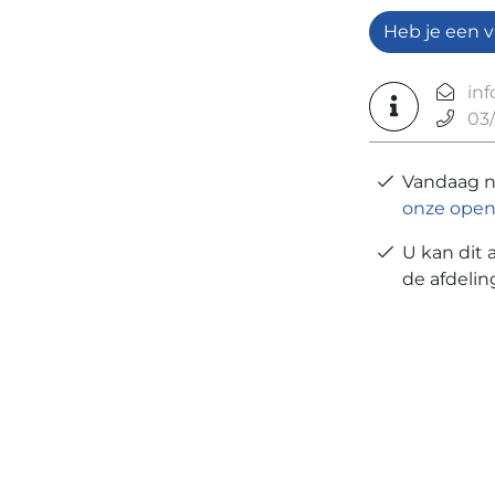
Heb je een v
in
03/
Vandaag 
onze open
U kan dit 
de afdeli