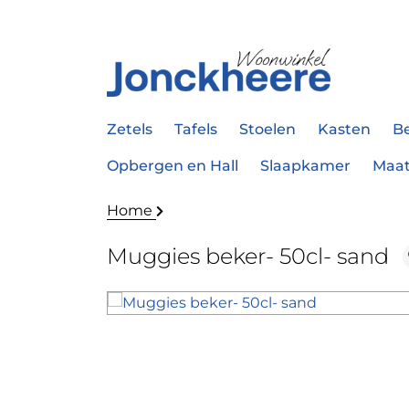
Zetels
Tafels
Stoelen
Kasten
B
Opbergen en Hall
Slaapkamer
Maa
Home
Muggies beker- 50cl- sand