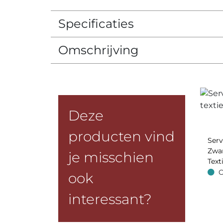
Specificaties
Omschrijving
Deze
producten vind
Ser
Zwar
je misschien
Text
O
ook
Op v
interessant?