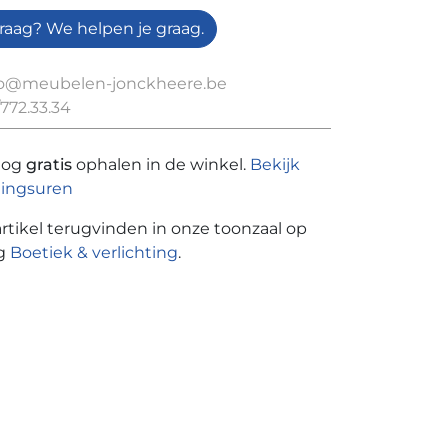
raag? We helpen je graag.
fo@meubelen-jonckheere.be
772.33.34
nog
gratis
ophalen in de winkel.
Bekijk
ingsuren
artikel terugvinden in onze toonzaal op
ng
Boetiek & verlichting
.