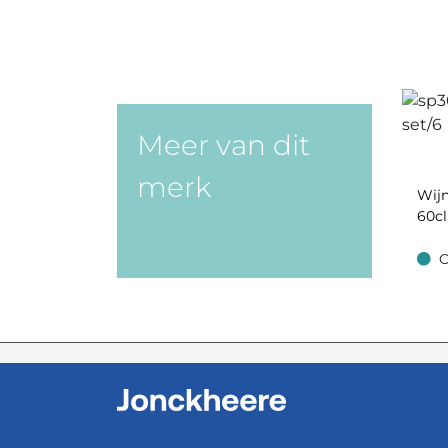
Meer van dit
merk
Wijn
60cl
O
Op v