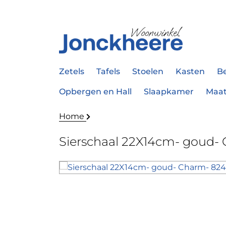
Zetels
Tafels
Stoelen
Kasten
B
Opbergen en Hall
Slaapkamer
Maa
Home
Sierschaal 22X14cm- goud-