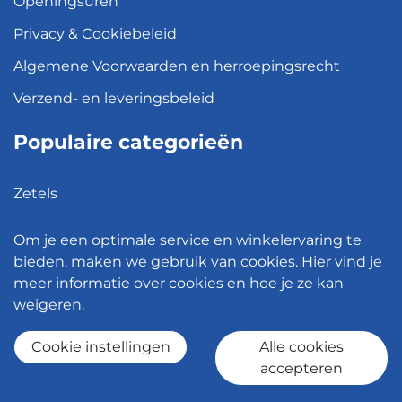
Openingsuren
Privacy & Cookiebeleid
Algemene Voorwaarden en herroepingsrecht
Verzend- en leveringsbeleid
Populaire categorieën
Zetels
Kledingkasten
Om je een optimale service en winkelervaring te
Hanglampen
bieden, maken we gebruik van cookies. Hier vind je
meer informatie over cookies en hoe je ze kan
Bureaustoelen
weigeren.
Eettafels
Cookie instellingen
Alle cookies
accepteren
© 2026 - Meubelen Jonckheere -
Cookie instellingen