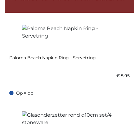
Paloma Beach Napkin Ring - Servetring
€
5,95
Op = op
Op = op