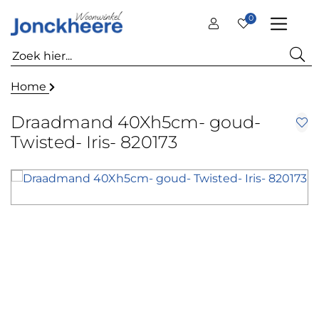
0
Home
Draadmand 40Xh5cm- goud-
Twisted- Iris- 820173