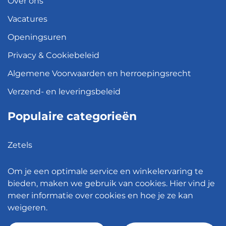
Over ons
Vacatures
Openingsuren
Privacy & Cookiebeleid
Algemene Voorwaarden en herroepingsrecht
Verzend- en leveringsbeleid
Populaire categorieën
Zetels
Kledingkasten
Om je een optimale service en winkelervaring te
Hanglampen
bieden, maken we gebruik van cookies. Hier vind je
meer informatie over cookies en hoe je ze kan
Bureaustoelen
weigeren.
Eettafels