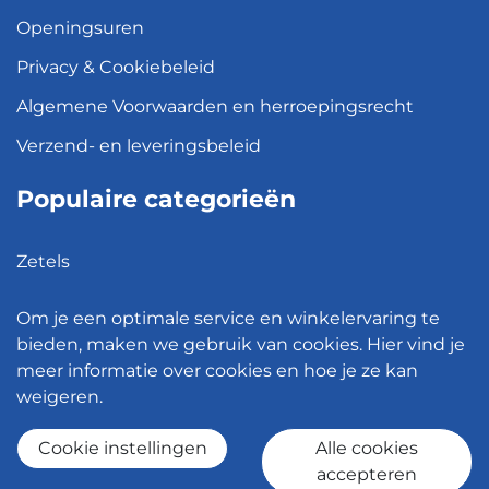
Openingsuren
Privacy & Cookiebeleid
Algemene Voorwaarden en herroepingsrecht
Verzend- en leveringsbeleid
Populaire categorieën
Zetels
Kledingkasten
Om je een optimale service en winkelervaring te
Hanglampen
bieden, maken we gebruik van cookies. Hier vind je
meer informatie over cookies en hoe je ze kan
Bureaustoelen
weigeren.
Eettafels
Cookie instellingen
Alle cookies
accepteren