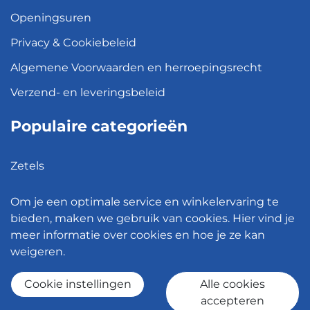
Openingsuren
Privacy & Cookiebeleid
Algemene Voorwaarden en herroepingsrecht
Verzend- en leveringsbeleid
Populaire categorieën
Zetels
Kledingkasten
Om je een optimale service en winkelervaring te
Hanglampen
bieden, maken we gebruik van cookies. Hier vind je
meer informatie over cookies en hoe je ze kan
Bureaustoelen
weigeren.
Eettafels
Cookie instellingen
Alle cookies
accepteren