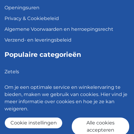
Openingsuren
Privacy & Cookiebeleid
Algemene Voorwaarden en herroepingsrecht
Verzend- en leveringsbeleid
Populaire categorieën
Zetels
Kledingkasten
Om je een optimale service en winkelervaring te
Hanglampen
bieden, maken we gebruik van cookies. Hier vind je
meer informatie over cookies en hoe je ze kan
Bureaustoelen
weigeren.
Eettafels
Cookie instellingen
Alle cookies
accepteren