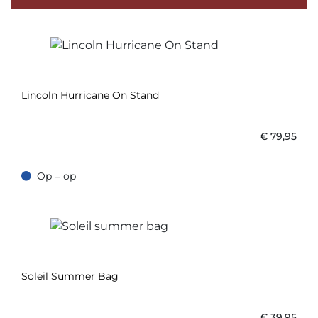
Lincoln Hurricane On Stand
€
79,95
Op = op
Op = op
Soleil Summer Bag
€
39,95