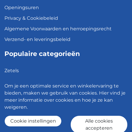
Openingsuren
Privacy & Cookiebeleid
Algemene Voorwaarden en herroepingsrecht
Verzend- en leveringsbeleid
Populaire categorieën
Zetels
Kledingkasten
Om je een optimale service en winkelervaring te
Hanglampen
bieden, maken we gebruik van cookies. Hier vind je
meer informatie over cookies en hoe je ze kan
Bureaustoelen
weigeren.
Eettafels
Cookie instellingen
Alle cookies
accepteren