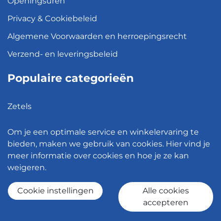
Openingsuren
Privacy & Cookiebeleid
Algemene Voorwaarden en herroepingsrecht
Verzend- en leveringsbeleid
Populaire categorieën
Zetels
Kledingkasten
Om je een optimale service en winkelervaring te
Hanglampen
bieden, maken we gebruik van cookies. Hier vind je
meer informatie over cookies en hoe je ze kan
Bureaustoelen
weigeren.
Eettafels
Cookie instellingen
Alle cookies
accepteren
© 2026 - Meubelen Jonckheere -
Cookie instellingen