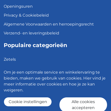
Openingsuren
Privacy & Cookiebeleid
Algemene Voorwaarden en herroepingsrecht
Verzend- en leveringsbeleid
Populaire categorieën
Zetels
Kledingkasten
Om je een optimale service en winkelervaring te
Hanglampen
bieden, maken we gebruik van cookies. Hier vind je
meer informatie over cookies en hoe je ze kan
Bureaustoelen
weigeren.
Eettafels
Cookie instellingen
Alle cookies
accepteren