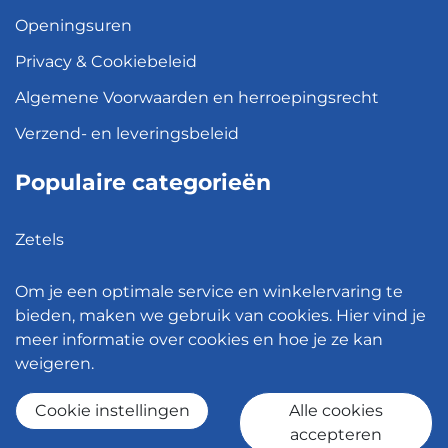
Openingsuren
Privacy & Cookiebeleid
Algemene Voorwaarden en herroepingsrecht
Verzend- en leveringsbeleid
Populaire categorieën
Zetels
Kledingkasten
Om je een optimale service en winkelervaring te
Hanglampen
bieden, maken we gebruik van cookies. Hier vind je
meer informatie over cookies en hoe je ze kan
Bureaustoelen
weigeren.
Eettafels
Cookie instellingen
Alle cookies
accepteren