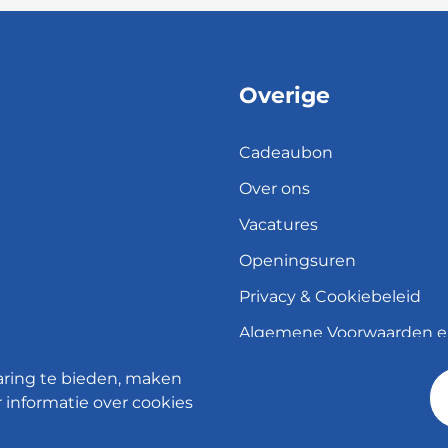
Overige
Cadeaubon
Over ons
Vacatures
Openingsuren
Privacy & Cookiebeleid
Algemene Voorwaarden 
herroepingsrecht
aring te bieden, maken
Verzend- en leveringsbele
 informatie over cookies
© 2026 - Meubelen Jonckheere -
Cookie instellingen