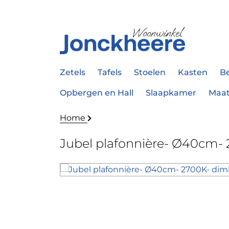
Zetels
Tafels
Stoelen
Kasten
B
Opbergen en Hall
Slaapkamer
Maa
Home
Jubel plafonnière- Ø40cm-