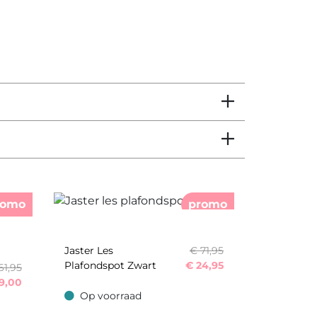
romo
promo
Jaster Les
€ 71,95
Plafondspot Zwart
€
24,95
61,95
9,00
Op voorraad
Op voorraad