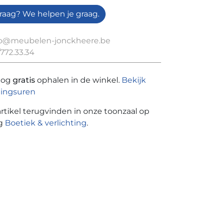
raag? We helpen je graag.
fo@meubelen-jonckheere.be
772.33.34
nog
gratis
ophalen in de winkel.
Bekijk
ingsuren
artikel terugvinden in onze toonzaal op
ng
Boetiek & verlichting
.