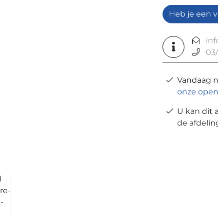
Heb je een v
in
03/
Vandaag 
onze open
U kan dit 
de afdeli