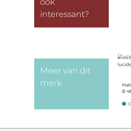
ook
Op v
interessant?
Meer van dit
merk
Plaf
Ø 4
O
Op v