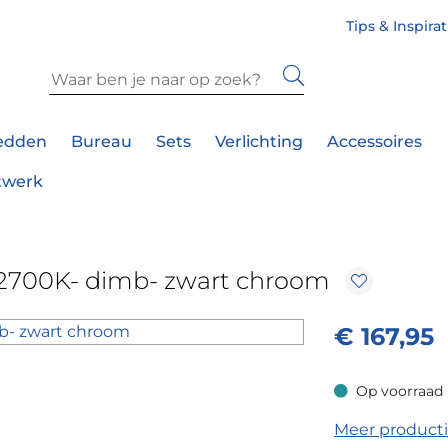
Tips & Inspira
edden
Bureau
Sets
Verlichting
Accessoires
twerk
 2700K- dimb- zwart chroom
€
167,95
Op voorraad
Op voorraad
Meer product