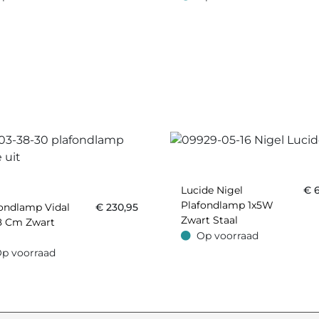
oorraad
Op voorraad
Lucide Nigel
€
Plafondlamp 1x5W
ondlamp Vidal
€
230,95
Zwart Staal
8 Cm Zwart
Op voorraad
Op voorraad
p voorraad
oorraad