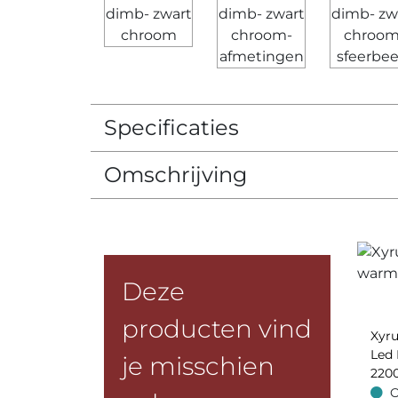
Specificaties
Omschrijving
Deze
producten vind
Xyru
Led
je misschien
220
O