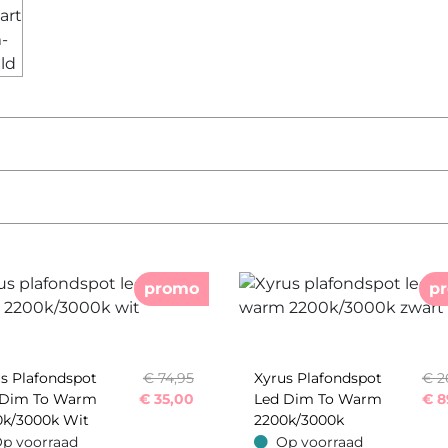
promo
p
s Plafondspot
€ 74,95
Xyrus Plafondspot
€ 2
 Dim To Warm
€
35,00
Led Dim To Warm
€
8
0k/3000k Wit
2200k/3000k
Zwart
p voorraad
Op voorraad