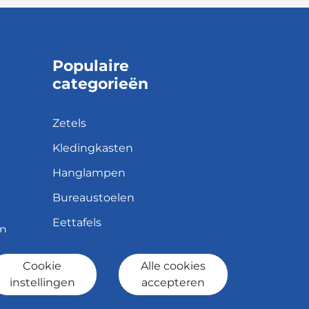
Populaire
categorieën
Zetels
Kledingkasten
Hanglampen
Bureaustoelen
Eettafels
en
Cookie
Alle cookies
id
instellingen
accepteren