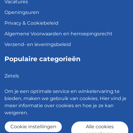
Vacatures
Openingsuren
Privacy & Cookiebeleid
Algemene Voorwaarden en herroepingsrecht
Verzend- en leveringsbeleid
Populaire categorieën
Zetels
Kledingkasten
Om je een optimale service en winkelervaring te
Hanglampen
bieden, maken we gebruik van cookies. Hier vind je
meer informatie over cookies en hoe je ze kan
Bureaustoelen
weigeren.
Eettafels
Cookie instellingen
Alle cookies