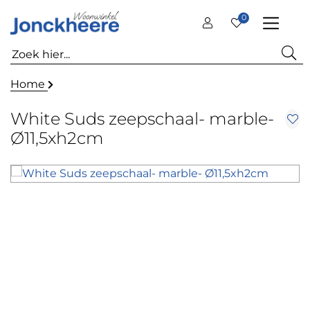
0
Home
White Suds zeepschaal- marble-
Ø11,5xh2cm