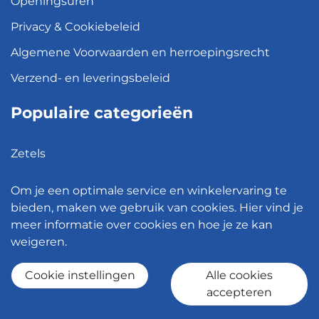
Openingsuren
Privacy & Cookiebeleid
Algemene Voorwaarden en herroepingsrecht
Verzend- en leveringsbeleid
Populaire categorieën
Zetels
Kledingkasten
Om je een optimale service en winkelervaring te
Hanglampen
bieden, maken we gebruik van cookies. Hier vind je
meer informatie over cookies en hoe je ze kan
Bureaustoelen
weigeren.
Eettafels
Cookie instellingen
Alle cookies
accepteren
© 2026 - Meubelen Jonckheere -
Cookie instellingen