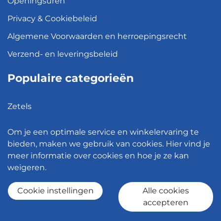
Openingsuren
Privacy & Cookiebeleid
Algemene Voorwaarden en herroepingsrecht
Verzend- en leveringsbeleid
Populaire categorieën
Zetels
Kledingkasten
Om je een optimale service en winkelervaring te
Hanglampen
bieden, maken we gebruik van cookies. Hier vind je
meer informatie over cookies en hoe je ze kan
Bureaustoelen
weigeren.
Eettafels
Cookie instellingen
Alle cookies
accepteren
© 2026 - Meubelen Jonckheere -
Cookie instellingen