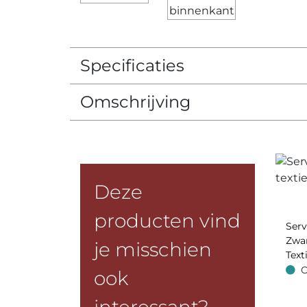
Specificaties
Omschrijving
Deze
producten vind
Ser
Zwar
je misschien
Text
O
ook
Op v