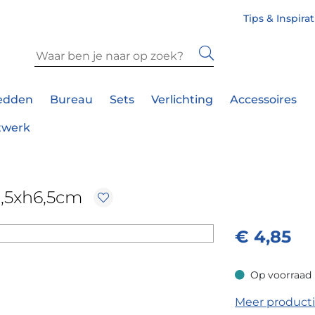
Tips & Inspira
edden
Bureau
Sets
Verlichting
Accessoires
twerk
8,5xh6,5cm
€
4,85
Op voorraad
Op voorraad
Meer product