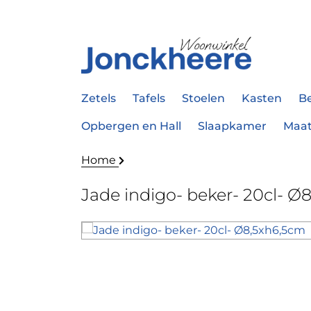
Zetels
Tafels
Stoelen
Kasten
B
Opbergen en Hall
Slaapkamer
Maa
Home
Jade indigo- beker- 20cl- Ø