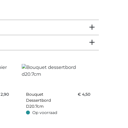
€
2,90
Bouquet
€
4,50
Dessertbord
D20.7cm
Op voorraad
Op voorraad