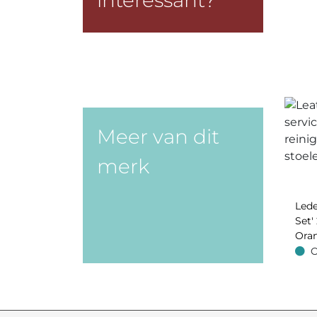
interessant?
Meer van dit
merk
Lede
Set' 
Oran
O
Op v