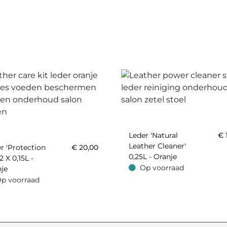
Leder 'Natural
€
Leather Cleaner'
r 'Protection
€
20,00
0,25L - Oranje
2 X 0,15L -
Op voorraad
je
Op voorraad
p voorraad
oorraad