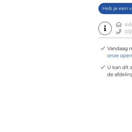
Heb je een v
in
03/
Vandaag 
onze open
U kan dit 
de afdeli