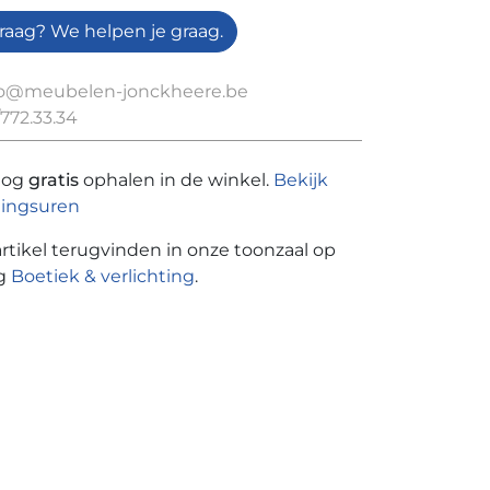
raag? We helpen je graag.
fo@meubelen-jonckheere.be
772.33.34
nog
gratis
ophalen in de winkel.
Bekijk
ingsuren
artikel terugvinden in onze toonzaal op
ng
Boetiek & verlichting
.