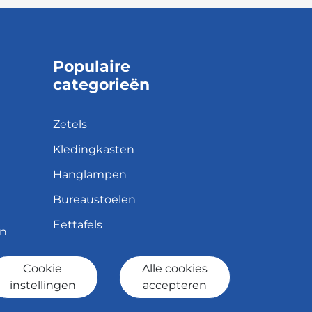
Populaire
categorieën
Zetels
Kledingkasten
Hanglampen
Bureaustoelen
Eettafels
en
Cookie
Alle cookies
id
instellingen
accepteren