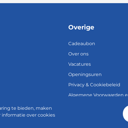
Overige
Cadeaubon
Over ons
Vacatures
Openingsuren
Privacy & Cookiebeleid
Algemene Voorwaarden 
herroepingsrecht
aring te bieden, maken
Verzend- en leveringsbele
 informatie over cookies
© 2026 - Meubelen Jonckheere -
Cookie instellingen