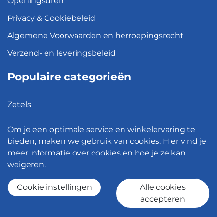
Openingsuren
Privacy & Cookiebeleid
Algemene Voorwaarden en herroepingsrecht
Verzend- en leveringsbeleid
Populaire categorieën
Zetels
Kledingkasten
Om je een optimale service en winkelervaring te
Hanglampen
bieden, maken we gebruik van cookies. Hier vind je
meer informatie over cookies en hoe je ze kan
Bureaustoelen
weigeren.
Eettafels
Cookie instellingen
Alle cookies
accepteren
© 2026 - Meubelen Jonckheere -
Cookie instellingen