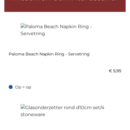
Paloma Beach Napkin Ring - Servetring
€
5,95
Op = op
Op = op