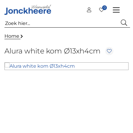
0
Home
Alura white kom Ø13xh4cm