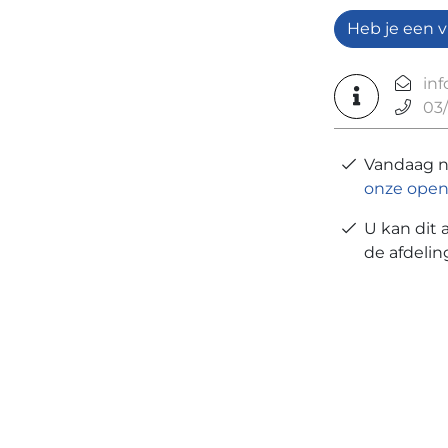
Heb je een v
in
03/
Vandaag 
onze open
U kan dit 
de afdeli