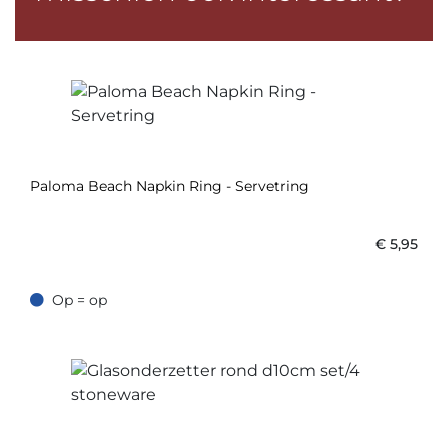
Paloma Beach Napkin Ring - Servetring
€
5,95
Op = op
Op = op