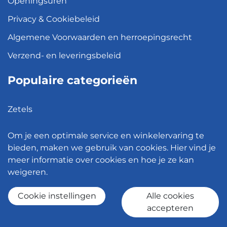
Openingsuren
Privacy & Cookiebeleid
Algemene Voorwaarden en herroepingsrecht
Verzend- en leveringsbeleid
Populaire categorieën
Zetels
Kledingkasten
Om je een optimale service en winkelervaring te
Hanglampen
bieden, maken we gebruik van cookies. Hier vind je
meer informatie over cookies en hoe je ze kan
Bureaustoelen
weigeren.
Eettafels
Cookie instellingen
Alle cookies
accepteren
© 2026 - Meubelen Jonckheere -
Cookie instellingen