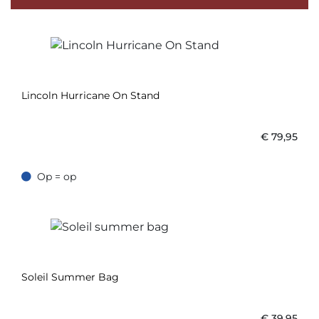
Lincoln Hurricane On Stand
€
79,95
Op = op
Op = op
Soleil Summer Bag
€
39,95