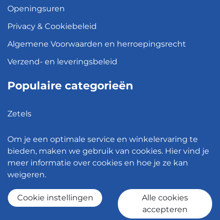
Openingsuren
Privacy & Cookiebeleid
Algemene Voorwaarden en herroepingsrecht
Verzend- en leveringsbeleid
Populaire categorieën
Zetels
Kledingkasten
Om je een optimale service en winkelervaring te
Hanglampen
bieden, maken we gebruik van cookies. Hier vind je
meer informatie over cookies en hoe je ze kan
Bureaustoelen
weigeren.
Eettafels
Cookie instellingen
Alle cookies
accepteren
© 2026 - Meubelen Jonckheere -
Cookie instellingen