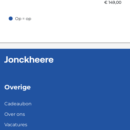
€
149,00
Op = op
Op = op
Overige
Cadeaubon
Over ons
Vacatures