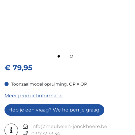
€
79,95
Toonzaalmodel opruiming. OP = OP
Toonzaalmodel opruiming. OP = OP
Meer productinformatie
Heb je een vraag? We helpen je graag.
info@meubelen-jonckheere.be
03/772.33.34